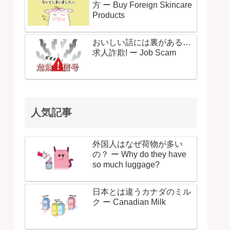
方 ー Buy Foreign Skincare
Products
おいしい話には裏がある…
求人詐欺! ー Job Scam
人気記事
外国人はなぜ荷物が多い
の？ ー Why do they have
so much luggage?
日本とは違うカナダのミル
ク ー Canadian Milk