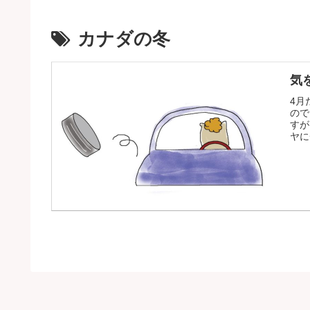
カナダの冬
気を
4月
ので
すが
ヤに