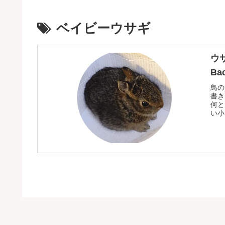
ベイビーウサギ
ウサ
Ba
鳥の
書き
何と
い小