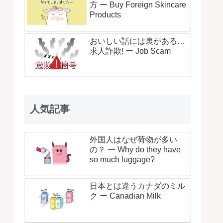
方 ー Buy Foreign Skincare
Products
おいしい話には裏がある…
求人詐欺! ー Job Scam
人気記事
外国人はなぜ荷物が多い
の？ ー Why do they have
so much luggage?
日本とは違うカナダのミル
ク ー Canadian Milk