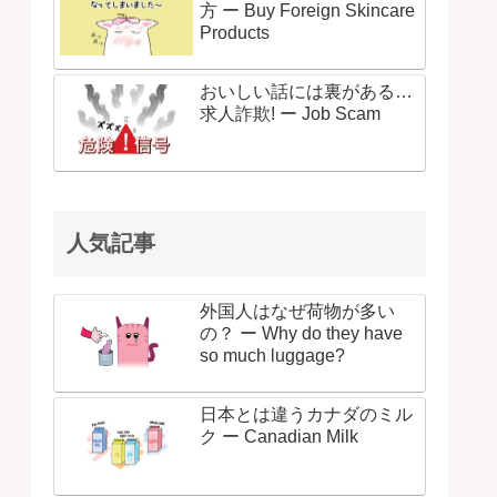
方 ー Buy Foreign Skincare
Products
おいしい話には裏がある…
求人詐欺! ー Job Scam
人気記事
外国人はなぜ荷物が多い
の？ ー Why do they have
so much luggage?
日本とは違うカナダのミル
ク ー Canadian Milk