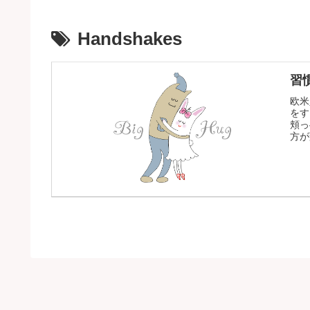
Handshakes
習慣
欧米
をす
頬っ
方が