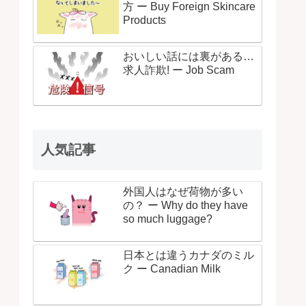
方 ー Buy Foreign Skincare
Products
おいしい話には裏がある…
求人詐欺! ー Job Scam
人気記事
外国人はなぜ荷物が多い
の？ ー Why do they have
so much luggage?
日本とは違うカナダのミル
ク ー Canadian Milk