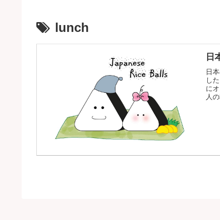
lunch
日本
日本
した
にオ
人の