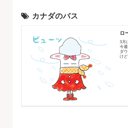
カナダのバス
ロー
3月
今週
ダウ
けど