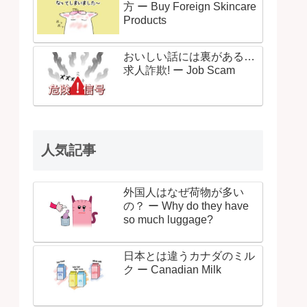
方 ー Buy Foreign Skincare
Products
おいしい話には裏がある…
求人詐欺! ー Job Scam
人気記事
外国人はなぜ荷物が多い
の？ ー Why do they have
so much luggage?
日本とは違うカナダのミル
ク ー Canadian Milk