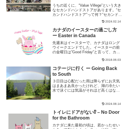
うちの近くに、“Value Villege”という大き
なセカンドハンドストアがあります。“セ
カンドハンドストア”って何？“セカンドハ
ンドストア”とはその名の通り、使い古し
2024.02.14
物、中古品を売っているリサイクルショ
ップのことです。家にある古い家具、...
カナダのイースターの過ごし方
ー Easter in Canada
先週末はイースターで、カナダはロング
ウイークエンドでした。イースターの前
の金曜日は”Good Friday”と言って、カナ
ダのケベック州以外の州はお休み。ケベ
2018.06.03
ック州は”Easter Monday”の月曜日がお休
みです。「なんでケベック州だけ...
コテージに行く ー Going Back
to South
３日目は心配だった雨は降らずにお天気
はまあまあ良かったけれど、湖の冷たい
水で泳ぐには気温がそれほど高くはなか
ったので、午後は湖にあるボート用浮き
ドックでパラソルとチェアーを持ってき
て日向ぼっこしていました。家の近くの
2024.08.14
お店で去年の売れ残り水着...
トイレにドアがない⁉ – No Door
for the Bathroom
カナダに来た最初の頃は、若かったせい