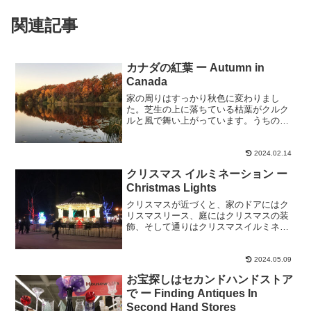
関連記事
カナダの紅葉 ー Autumn in
Canada
家の周りはすっかり秋色に変わりまし
た。芝生の上に落ちている枯葉がクルク
ルと風で舞い上がっています。うちの庭
にこんもり積もっている枯葉…うちは木
が１本もないのにどこから来たのだろう
か？隣から飛んでくるのでしょうね〜。
2024.02.14
この時期の紅葉は見頃で、市...
クリスマス イルミネーション ー
Christmas Lights
クリスマスが近づくと、家のドアにはク
リスマスリース、庭にはクリスマスの装
飾、そして通りはクリスマスイルミネー
ションが飾られ、街は一層華やかになり
ます。カナダではクリスマスは日本のお
正月のようなもので、クリスチャンでな
2024.05.09
くても国中でお祝いをしま...
お宝探しはセカンドハンドストア
で ー Finding Antiques In
Second Hand Stores