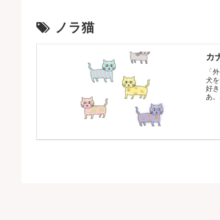
ノラ猫
カ
「外
犬を
好き
あ。