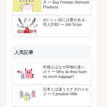
方 ー Buy Foreign Skincare
Products
おいしい話には裏がある…
求人詐欺! ー Job Scam
人気記事
外国人はなぜ荷物が多い
の？ ー Why do they have
so much luggage?
日本とは違うカナダのミル
ク ー Canadian Milk