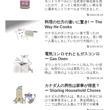
モントリオールにいる友達が最近家を買
ったので、さっそく彼女の新しい家を見
に週末モントリオールまで行きました。
夜食事を済ませて彼女の家に着くと、家
2023.06.24
の玄関の前に市から配給された新しいゴ
ミ箱(ダストカート)が置いてありました。
料理の仕方の違いに驚き! ー The
彼女曰く「これは生ゴ...
Way He Cooks
カナダ人のダンナはパン食で育ったの
で、ご飯の作り方を知りません。長い間
一人暮らしをしていたので大抵のことは
自分でやるけど、料理は苦手。得意な料
2025.04.07
理はチーズサンドイッチかな？
電気コンロそれともガスコンロ
ー Gas Oven
ダウンタウンのアパートに住んでいた頃
は、台所のコンロは電気でした。その当
時は、日本のようなガスコンロは見たこ
とがありませんでした。カナダのアパー
2024.04.29
トの台所にあるコンロはほとんどが電気
で、オーブンも電気です。カナダで初め
カナダ人の男性は家事が得意？
てガスコンロを見たのは、...
ー Sharing Household Chores
カナダ人の男の人は、奥さんと半分に分
けて家事育児をします。男女関係なく、
ここでは男の人も進んで子育てや家事に
参加しています。奥さんのために料理を