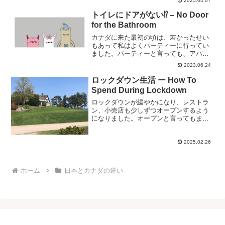
2025.04.07
作ったり、子供を保育園に連れて行った
りもします。
トイレにドアがない⁉ – No Door
for the Bathroom
カナダに来た最初の頃は、若かったせい
もあって私はよくパーティーに行ってい
ました。パーティーと言っても、アパー
トに住んでいる友達の家に集まって飲み
2023.06.24
物は持参、食べ物もスナック等があれば
いい方という、とてもカジュアルなもの
ロックダウン生活 ー How To
でしたが。その中でもう何...
Spend During Lockdown
ロックダウンが緩やかになり、レストラ
ン、小売店も少しずつオープンするよう
になりました。オープンと言ってもまだ
いくつか規制があり、お店の中の混雑は
禁止、テーブルも離され、隣とは距離を
おいて座らなければなりません。地面に
2025.02.26
はソーシャルディスタンス...
ホーム
日本とカナダの違い