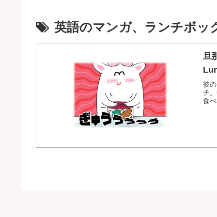
英語のマンガ、ランチボッ
旦那
Lu
彼の
チ。
食べ