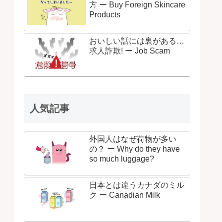
方 ー Buy Foreign Skincare
Products
おいしい話には裏がある…
求人詐欺! ー Job Scam
人気記事
外国人はなぜ荷物が多い
の？ ー Why do they have
so much luggage?
日本とは違うカナダのミル
ク ー Canadian Milk