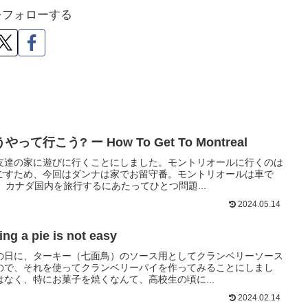
oをフォローする
行こう? ー How To Get To Montreal
友達の家に遊びに行くことにしました。モントリオールに行くのは
ごすため、今回はダンナは家でお留守番。モントリオールは車で
。カナダ国内を旅行するにあたってひとつ問題...
2024.05.14
a pie is not easy
の日に、ターキー（七面鳥）のソース用としてクランベリーソース
ので、それを使ってクランベリーパイを作ってみることにしまし
なく、特にお菓子を焼くなんて、高校生の頃に...
2024.02.14