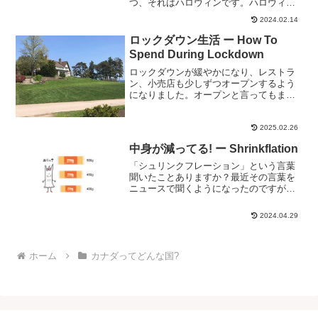
つ、それはハロウィンです。ハロウィン
の日のために用意するものは何かと言う
2024.02.14
と、ハロウィンの日に着るコスチュー
ム、それに大人でしたら、もちろんお酒
ロックダウン生活 ー How To
～。ハロウィンパーティーは...
Spend During Lockdown
ロックダウンが緩やかになり、レストラ
ン、小売店も少しずつオープンするよう
になりました。オープンと言ってもまだ
いくつか規制があり、お店の中の混雑は
禁止、テーブルも離され、隣とは距離を
おいて座らなければなりません。地面に
2025.02.26
はソーシャルディスタンス...
中身が減ってる! ー Shrinkflation
「シュリンクフレーション」という言葉
聞いたことありますか？最近その言葉を
ニュースで聞くようになったのですが、
そんな言葉があることすら今まで知りま
せんでした。テレビで話題になって初め
2024.04.29
て知ったという感じです。「シュリンク
フレーション」とは、値段...
ホーム
カナダってどんな国?