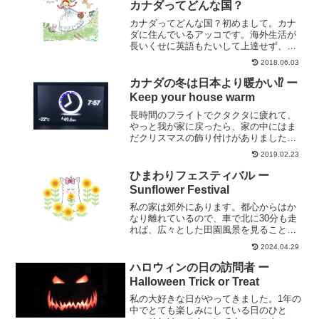
カナダってどんな国？
カナダってどんな国？初めまして。カナ
ダに住んでいるアッコです。海外生活が
長いくせに英語もたいして上達せず、日
本語も忘れつつあるという私が、ずーず
2018.06.03
ーしくもカナダの生活をイラストを通し
て、紹介しようと思っています。へんて
カナダの冬は日本より暖かい⁉ ー
こな日本語で書きつづりま...
Keep your house warm
長時間のフライトでクタクタに疲れて、
やっと我が家に戻ったら、家の中にはま
だクリスマスの飾り付けがありました
～。その飾り付けを見て、いくらクリス
2019.02.23
マス好きの私でも思わずうんざり。お正
月の飾りが1月末になっても残っているみ
ひまわりフェスティバル ー
たいなもので、「もう十分...
Sunflower Festival
私の家は郊外にあります。都心からはか
なり離れているので、車で北に30分も走
れば、広々とした田園風景を見ることが
できます。そのうちの1つの農園では、毎
2024.04.29
年夏に3週間にわたって「ひまわりフェス
ティバル」が開催されます。畑にはひま
ハロウィンの日の訪問者 ー
わりが隙間なく植え...
Halloween Trick or Treat
私の大好きな日がやってきました。1年の
中でとても楽しみにしている日のひと