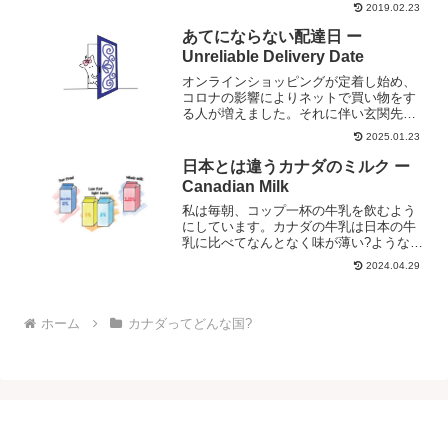
2019.02.23
マス好きの私でも思わずうんざり。お正
月の飾りが1月末になっても残っているみ
あてにならない配達日 ー
たいなもので、「もう十分...
Unreliable Delivery Date
オンラインショッピングが定着し始め、
コロナの影響によりネットで買い物をす
る人が増えました。それに伴い玄関先に
置いてある宅配パッケージが盗まれると
2025.01.23
いうケースも増えました。私は今まで配
達日をあまり気にしていませんでした
日本とは違うカナダのミルク ー
が、アメリカで盗まれる話を...
Canadian Milk
私は毎朝、コップ一杯の牛乳を飲むよう
にしています。カナダの牛乳は日本の牛
乳に比べてなんとなく味が薄い?ような気
がします。いつも飲んでいる牛乳が乳脂
2024.04.29
肪率２％だからかな？牛乳の種類はいく
つかあります。乳脂肪分１％、２％、
3.25％に、スキムミル...
ホーム
カナダってどんな国?