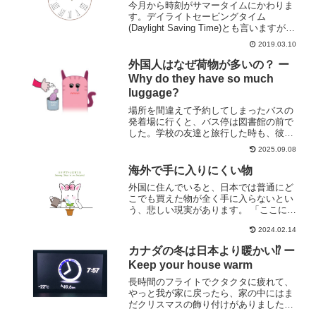
今月から時刻がサマータイムにかわりま
す。デイライトセービングタイム
(Daylight Saving Time)とも言いますが、
日曜日の朝の2時から始まります。時計を
2019.03.10
1時間進めるので、睡眠時間が1時間減り
ま〜す…前にも時間の変更について書き
外国人はなぜ荷物が多いの？ ー
ま...
Why do they have so much
luggage?
場所を間違えて予約してしまったバスの
発着場に行くと、バス停は図書館の前で
した。学校の友達と旅行した時も、彼女
はスーツケースにシャンプーや香水を大
2025.09.08
きなボトルごと詰め込んでいたし。「小
さな入れ物に移し替えた方が荷物が軽く
海外で手に入りにくい物
なっていいんじゃないのか...
外国に住んでいると、日本では普通にど
こでも買えた物が全く手に入らないとい
う、悲しい現実があります。 「ここにな
いんだからしょうがないか」とあきらめ
2024.02.14
るか、他の物で代用したりもしますが、
欲しいのに手に入れることができない物
カナダの冬は日本より暖かい⁉ ー
があるのって、結構スト...
Keep your house warm
長時間のフライトでクタクタに疲れて、
やっと我が家に戻ったら、家の中にはま
だクリスマスの飾り付けがありました
～。その飾り付けを見て、いくらクリス