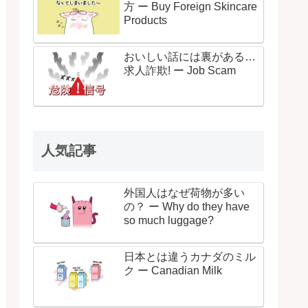
方 ー Buy Foreign Skincare
Products
おいしい話には裏がある…
求人詐欺! ー Job Scam
人気記事
外国人はなぜ荷物が多い
の？ ー Why do they have
so much luggage?
日本とは違うカナダのミル
ク ー Canadian Milk