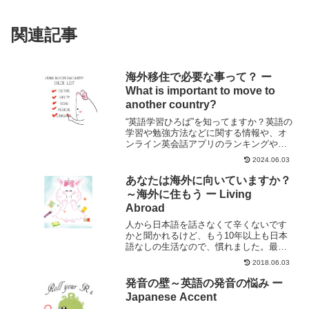
関連記事
海外移住で必要な事って？ ー
What is important to move to
another country?
“英語学習ひろば”を知ってますか？英語の
学習や勉強方法などに関する情報や、オ
ンライン英会話アプリのランキングや比
較もしている結構優秀なサイトです。特
2024.06.03
に英語学習に関する記事を掲載していま
すが、面白いのは「調査結果」の欄で、
あなたは海外に向いていますか？
海外についての調査だ...
～海外に住もう ー Living
Abroad
人から日本語を話さなくて辛くないです
かと聞かれるけど、もう10年以上も日本
語なしの生活なので、慣れました。最初
の1年は大変でしたけど。もう英語喋りた
2018.06.03
くないし、聞きたくもなーいなんてこと
も何度もあったし。しばらく日本語を使
発音の壁～英語の発音の悩み ー
わない生活をしていて...
Japanese Accent